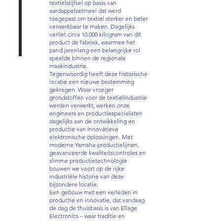
textielstijfsel op basis van
aardappelzetmeel dat werd
toegepast om textiel sterker en beter
verwerkbaar te maken. Dagelijks
verliet circa 10.000 kilogram van dit
product de fabriek, waarmee het
pand jarenlang een belangrijke rol
speelde binnen de regionale
maakindustrie.
Tegenwoordig heeft deze historische
locatie een nieuwe bestemming
gekregen. Waar vroeger
grondstoffen voor de textielindustrie
werden verwerkt, werken onze
engineers en productiespecialisten
dagelijks aan de ontwikkeling en
productie van innovatieve
elektronische oplossingen. Met
moderne Yamaha-productielijnen,
geavanceerde kwaliteitscontroles en
slimme productietechnologie
bouwen we voort op de rijke
industriële historie van deze
bijzondere locatie.
Een gebouw met een verleden in
productie en innovatie, dat vandaag
de dag de thuisbasis is van Ellage
Electronics – waar traditie en