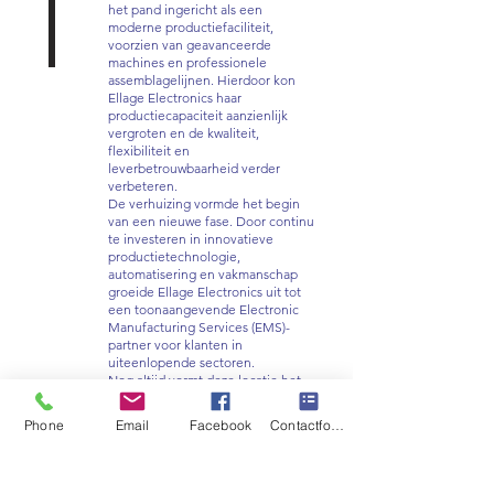
het pand ingericht als een
moderne productiefaciliteit,
voorzien van geavanceerde
machines en professionele
assemblagelijnen. Hierdoor kon
Ellage Electronics haar
productiecapaciteit aanzienlijk
vergroten en de kwaliteit,
flexibiliteit en
leverbetrouwbaarheid verder
verbeteren.
De verhuizing vormde het begin
van een nieuwe fase. Door continu
te investeren in innovatieve
productietechnologie,
automatisering en vakmanschap
groeide Ellage Electronics uit tot
een toonaangevende Electronic
Manufacturing Services (EMS)-
partner voor klanten in
uiteenlopende sectoren.
Nog altijd vormt deze locatie het
kloppend hart van onze organisatie.
Hier werken onze engineers,
Phone
Email
Facebook
Contactformulier
productiespecialisten en
kwaliteitsmedewerkers iedere dag
samen aan innovatieve elektronica-
oplossingen – van engineering en